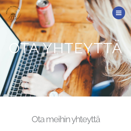
Siirry
sisältöön
OTA YHTEYTTÄ
Ota meihin yhteyttä