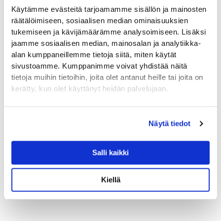
Käytämme evästeitä tarjoamamme sisällön ja mainosten
räätälöimiseen, sosiaalisen median ominaisuuksien
tukemiseen ja kävijämäärämme analysoimiseen. Lisäksi
Lähetä viesti
jaamme sosiaalisen median, mainosalan ja analytiikka-
alan kumppaneillemme tietoja siitä, miten käytät
sivustoamme. Kumppanimme voivat yhdistää näitä
tietoja muihin tietoihin, joita olet antanut heille tai joita on
kerätty, kun olet käyttänyt heidän palvelujaan.
Yhteystietomme
Sähköposti
Näytä tiedot
porssin.alumnit@gmail.com
Salli kaikki
F
I
L
X
a
n
i
-
Kiellä
c
s
n
t
e
t
k
w
b
a
e
i
o
g
d
t