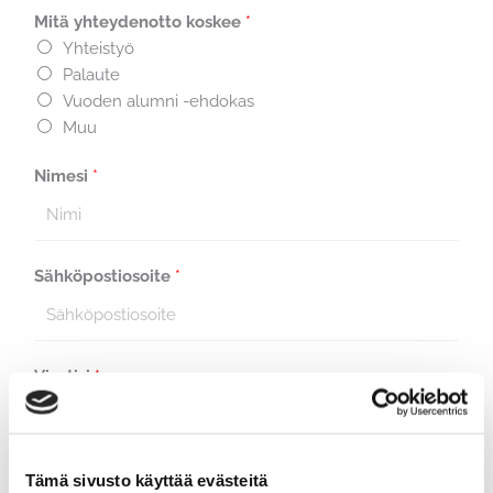
Mitä yhteydenotto koskee
*
Yhteistyö
Palaute
Vuoden alumni -ehdokas
Muu
Nimesi
*
Sähköpostiosoite
*
Viestisi
*
Tämä sivusto käyttää evästeitä