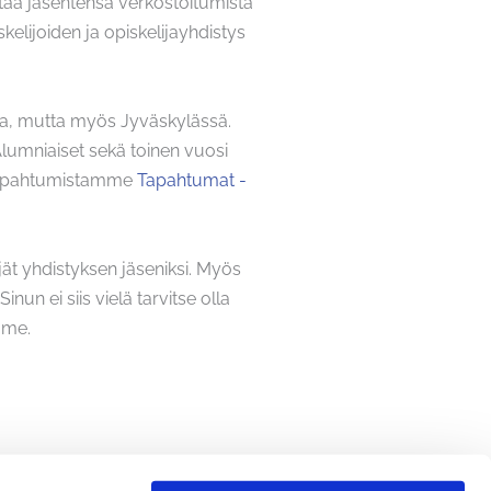
istää jäsentensä verkostoitumista
skelijoiden ja opiskelijayhdistys
ulla, mutta myös Jyväskylässä.
lumniaiset sekä toinen vuosi
ä tapahtumistamme
Tapahtumat -
ät yhdistyksen jäseniksi. Myös
un ei siis vielä tarvitse olla
mme.