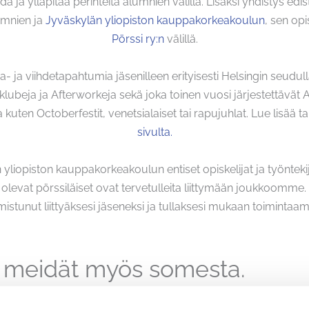
a ja ylläpitää perinteitä alumnien välillä. Lisäksi yhdistys ed
umnien ja
Jyväskylän yliopiston kauppakorkeakoulun
, sen opi
Pörssi ry:n
välillä.
asia- ja viihdetapahtumia jäsenilleen erityisesti Helsingin seud
beja ja Afterworkeja sekä joka toinen vuosi järjestettävät A
 kuten Octoberfestit, venetsialaiset tai rapujuhlat. Lue lisä
sivulta.
yliopiston kauppakorkeakoulun entiset opiskelijat ja työntekij
evat pörssiläiset ovat tervetulleita liittymään joukkoomme. Sin
mistunut liittyäksesi jäseneksi ja tullaksesi mukaan toimintaa
 meidät myös somesta.