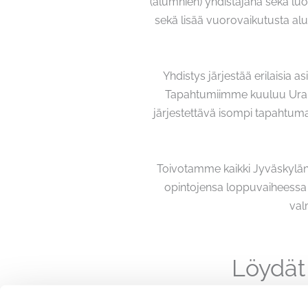
(alumnien) yhdistäjänä sekä luod
sekä lisää vuorovaikutusta al
Yhdistys järjestää erilaisia 
Tapahtumiimme kuuluu Uraklu
järjestettävä isompi tapahtuma
Toivotamme kaikki Jyväskylän 
opintojensa loppuvaiheessa ol
val
Löydät