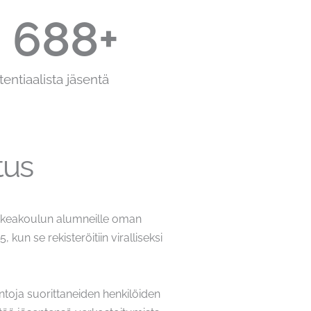
 999
+
tentiaalista jäsentä
tus
orkeakoulun alumneille oman
kun se rekisteröitiin viralliseksi
ntoja suorittaneiden henkilöiden