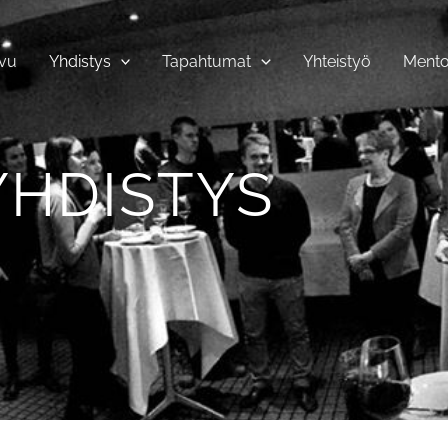
ivu
Yhdistys
Tapahtumat
Yhteistyö
Mento
YHDISTYS