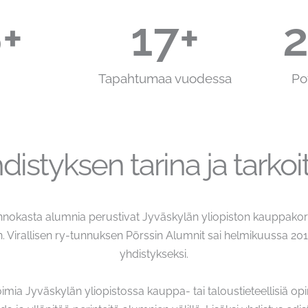
9
+
19
+
2
Tapahtumaa vuodessa
Po
distyksen tarina ja tarkoi
nnokasta alumnia perustivat Jyväskylän yliopiston kauppak
 Virallisen ry-tunnuksen Pörssin Alumnit sai helmikuussa 2015, 
yhdistykseksi.
imia Jyväskylän yliopistossa kauppa- tai taloustieteellisiä opi