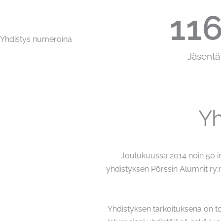
12
Yhdistys numeroina
Jäsentä
Yh
Joulukuussa 2014 noin 50 i
yhdistyksen Pörssin Alumnit ry:n.
Yhdistyksen tarkoituksena on to