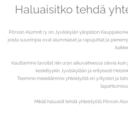
Haluaisitko tehdä yht
Pörssin Alumnit ry on Jyväskylän yliopiston Kauppakorkea
joista suurimpia ovat alumniaiset ja rapujuhlat ja pienem
kaikk
Kauttamme tavoitat niin uran alkuvaiheessa olevia kuin
keskittyykin Jyväskylään ja erityisesti Helsin
Teemme mielellämme yhteistyötä eri yritysten ja ta
tapahtumiss
Mikäli haluaisit tehdä yhteistyötä Pörssin A