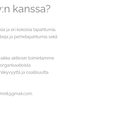
y:n kanssa?
ia ja eri kokoisia tapahtumia,
lubeja ja perhetapahtumia sekä
aikka aktiivisin toimintamme
 organisaatioista.
äkyvyyttä ja osallisuutta
lumnit@gmail.com.