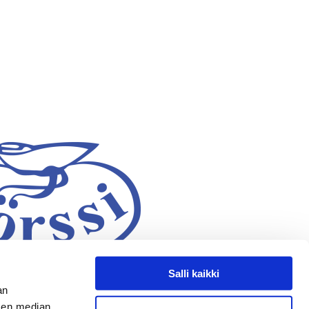
Salli kaikki
an
sen median,