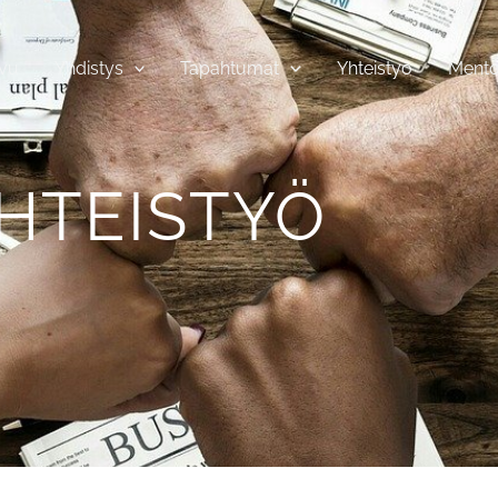
ivu
Yhdistys
Tapahtumat
Yhteistyö
Mento
HTEISTYÖ