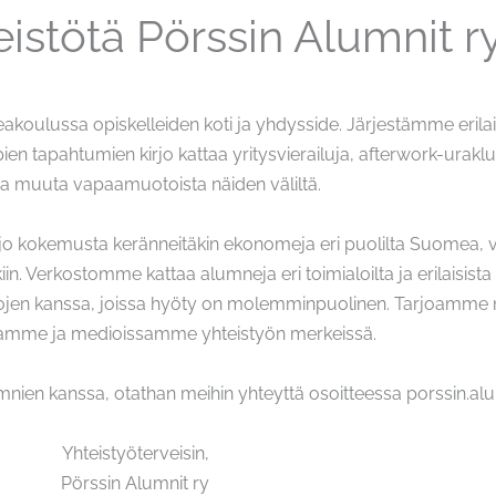
eistötä Pörssin Alumnit r
koulussa opiskelleiden koti ja yhdysside. Järjestämme erilais
pien tapahtumien kirjo kattaa yritysvierailuja, afterwork-urak
ea muuta vapaamuotoista näiden väliltä.
 jo kokemusta keränneitäkin ekonomeja eri puolilta Suomea, v
kiin. Verkostomme kattaa alumneja eri toimialoilta ja erilaisista
hojen kanssa, joissa hyöty on molemminpuolinen. Tarjoamme n
amme ja medioissamme yhteistyön merkeissä.
lumnien kanssa, otathan meihin yhteyttä osoitteessa porssin.a
Yhteistyöterveisin,
Pörssin Alumnit ry