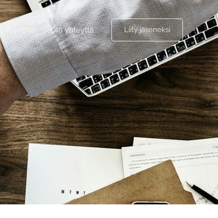
riohjelma
Ota yhteyttä
Liity jäseneksi