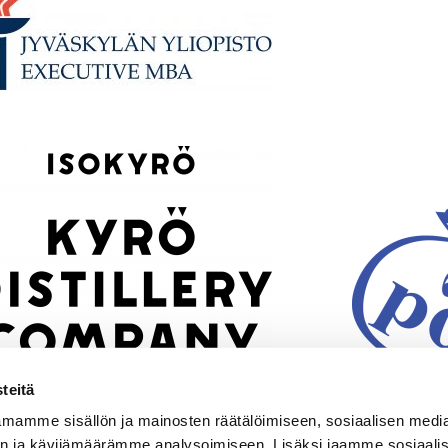
teitä
mamme sisällön ja mainosten räätälöimiseen, sosiaalisen medi
n ja kävijämäärämme analysoimiseen. Lisäksi jaamme sosiaali